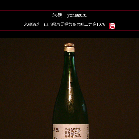
米鶴 yonetsuru
米鶴酒造
山形県東置賜郡高畠町二井宿1076