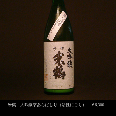
米鶴
大吟醸雫あらばしり（活性にごり）
￥6,300－